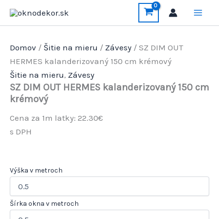
Preskočiť
na
obsah
Domov
/
Šitie na mieru
/
Závesy
/ SZ DIM OUT
HERMES kalanderizovaný 150 cm krémový
Šitie na mieru
,
Závesy
SZ DIM OUT HERMES kalanderizovaný 150 cm
krémový
Cena za 1m latky: 22.30€
s DPH
Výška v metroch
Šírka okna v metroch