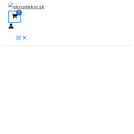
Preskočiť
na
obsah