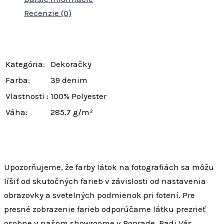
Recenzie (0)
Kategória:
Dekoračky
Farba:
39 denim
Vlastnosti :
100% Polyester
Váha:
285.7 g/m²
Upozorňujeme, že farby látok na fotografiách sa môžu
líšiť od skutočných farieb v závislosti od nastavenia
obrazovky a svetelných podmienok pri fotení. Pre
presné zobrazenie farieb odporúčame látku prezrieť
osobne v našom showroome v Poprade. Radi Vás