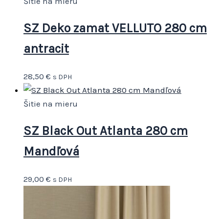
Šitie na mieru
SZ Deko zamat VELLUTO 280 cm
antracit
28,50
€
s DPH
Šitie na mieru
SZ Black Out Atlanta 280 cm
Mandľová
29,00
€
s DPH