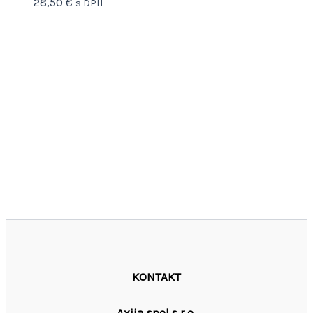
28,50
€
s DPH
KONTAKT
Axiia spol s r.o.