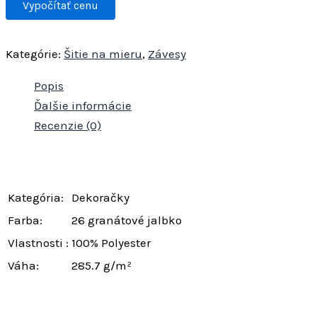
Kategórie:
Šitie na mieru
,
Závesy
Popis
Ďalšie informácie
Recenzie (0)
Kategória:
Dekoračky
Farba:
26 granátové jalbko
Vlastnosti :
100% Polyester
Váha:
285.7 g/m²