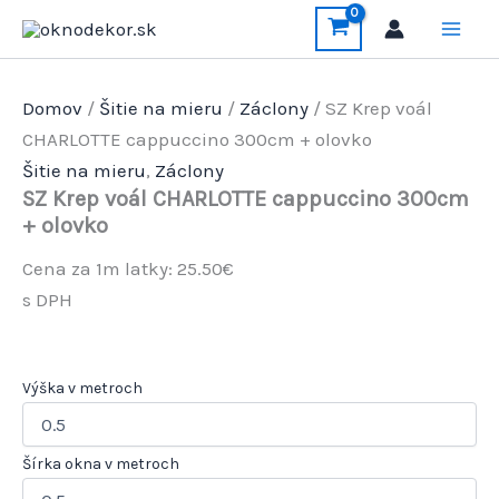
Preskočiť
na
obsah
Domov
/
Šitie na mieru
/
Záclony
/ SZ Krep voál
CHARLOTTE cappuccino 300cm + olovko
Šitie na mieru
,
Záclony
SZ Krep voál CHARLOTTE cappuccino 300cm
+ olovko
Cena za 1m latky: 25.50€
s DPH
Výška v metroch
Šírka okna v metroch